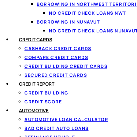
BORROWING IN NORTHWEST TERRITORI
La plupart des prêteur
NO CREDIT CHECK LOANS NWT
rembourser
, pas seule
BORROWING IN NUNAVUT
équitable ou faible son
NO CREDIT CHECK LOANS NUNAVU
18 ans ou plus (l'âge d
stable, à temps plein o
CREDIT CARDS
CASHBACK CREDIT CARDS
Le revenu est confirmé 
COMPARE CREDIT CARDS
seule d'environ 60 seco
CREDIT BUILDING CREDIT CARDS
sans obligation, et
n'af
SECURED CREDIT CARDS
seulement si vous décid
Québec sans multiplier 
CREDIT REPORT
CREDIT BUILDING
CREDIT SCORE
AUTOMOTIVE
AUTOMOTIVE LOAN CALCULATOR
BAD CREDIT AUTO LOANS