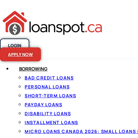
LOGIN
Skip to content
APPLY NOW
BORROWING
BAD CREDIT LOANS
Emprunter au
PERSONAL LOANS
SHORT-TERM LOANS
en toute simpl
PAYDAY LOANS
DISABILITY LOANS
INSTALLMENT LOANS
Par
Jason Williams
, rédacteur finances personnel
2026
MICRO LOANS CANADA 2026: SMALL LOANS 