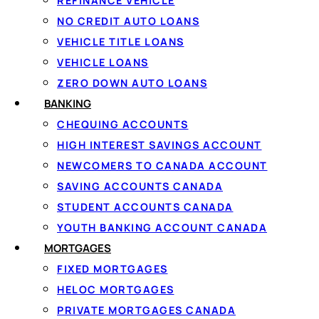
REFINANCE VEHICLE
NO CREDIT AUTO LOANS
Une deman
VEHICLE TITLE LOANS
VEHICLE LOANS
On fa
ZERO DOWN AUTO LOANS
BANKING
CHEQUING ACCOUNTS
⚡
🔒
HIGH INTEREST SAVINGS ACCOUNT
NEWCOMERS TO CANADA ACCOUNT
Une seule demande
IBV s
SAVING ACCOUNTS CANADA
Appliquez une fois et soyez jumelé à
Vérifi
plusieurs prêteurs en même temps.
enviro
STUDENT ACCOUNTS CANADA
télécop
YOUTH BANKING ACCOUNT CANADA
MORTGAGES
FIXED MORTGAGES
HELOC MORTGAGES
PRIVATE MORTGAGES CANADA