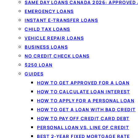
SAME DAY LOANS CANADA 2026: APPROVED
Emprunter au Québec commence p
EMERGENCY LOANS
prêteurs canadiens autorisés, un
INSTANT E-TRANSFER LOANS
ligne, sans obligation et sans imp
CHILD TAX LOANS
crédit.
VEHICLE REPAIR LOANS
BUSINESS LOANS
NO CREDIT CHECK LOANS
Vérifiez vos options →
Comment
$250 LOAN
GUIDES
✓
Aucun impact sur votre dossier de crédit
✓
Pa
HOW TO GET APPROVED FOR A LOAN
✓
Fonds par virement Interac
HOW TO CALCULATE LOAN INTEREST
HOW TO APPLY FOR A PERSONAL LOAN
HOW TO GET A LOAN WITH BAD CREDIT
HOW TO PAY OFF CREDIT CARD DEBT
PERSONAL LOAN VS. LINE OF CREDIT
BEST 2-YEAR FIXED MORTGAGE RATE