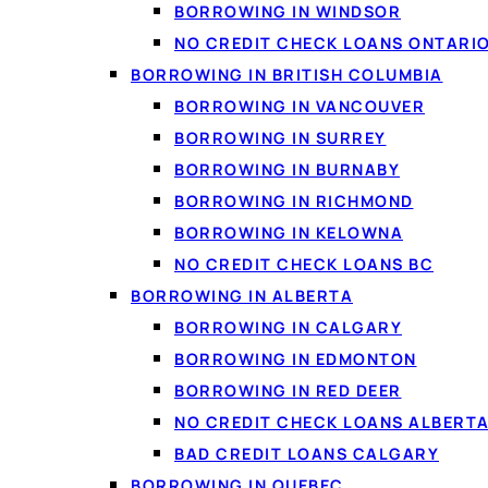
BORROWING IN WINDSOR
NO CREDIT CHECK LOANS ONTARI
BORROWING IN BRITISH COLUMBIA
BORROWING IN VANCOUVER
BORROWING IN SURREY
PRÊTS PERSONNELS AU 
BORROWING IN BURNABY
Comment fon
BORROWING IN RICHMOND
BORROWING IN KELOWNA
Emprunter au Québec
a
NO CREDIT CHECK LOANS BC
offres de plusieurs prê
BORROWING IN ALBERTA
personnel vous permet 
vous savez toujours ex
BORROWING IN CALGARY
ensuite vos offres au m
BORROWING IN EDMONTON
BORROWING IN RED DEER
NO CREDIT CHECK LOANS ALBERT
BAD CREDIT LOANS CALGARY
BORROWING IN QUEBEC