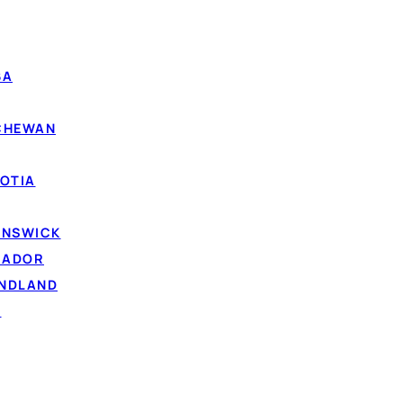
BA
TCHEWAN
OTIA
UNSWICK
RADOR
UNDLAND
D
Photo par
www.kaboompics.com
sur Pexels
e au Québec