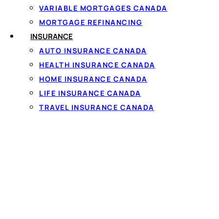
VARIABLE MORTGAGES CANADA
MORTGAGE REFINANCING
VOS DROITS
INSURANCE
Vos droits e
AUTO INSURANCE CANADA
Emprunter au Québec vi
HEALTH INSURANCE CANADA
prêteurs qui offrent du
HOME INSURANCE CANADA
consommateur
, et vou
LIFE INSURANCE CANADA
protection du consom
TRAVEL INSURANCE CANADA
Peu importe où vous ch
fédéral de 35 % TAP
(ta
divulguer par écrit le
co
contrat
en français
. Un
prêt : c'est un signal d