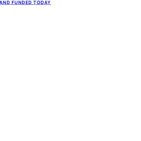
 AND FUNDED TODAY
ar comparer : des
✓ Un compte banc
e seule demande en
✓ Avoir 18 ans ou
act sur votre dossier de
✓ Vérification IBV
 ça fonctionne
rtout au Québec