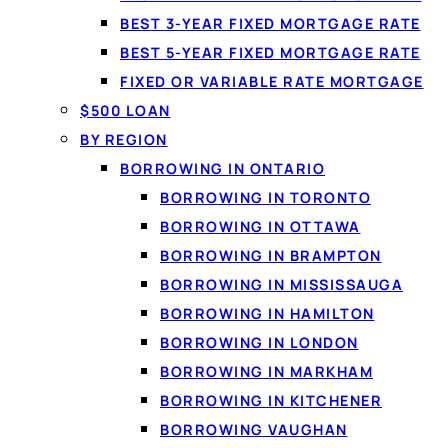
BEST 3-YEAR FIXED MORTGAGE RATE
Soyez
BEST 5-YEAR FIXED MORTGAGE RATE
FIXED OR VARIABLE RATE MORTGAGE
Pas de p
$500 LOAN
BY REGION
BORROWING IN ONTARIO
BORROWING IN TORONTO
1
BORROWING IN OTTAWA
BORROWING IN BRAMPTON
Remplissez la demande
BORROWING IN MISSISSAUGA
Dites-nous ce dont vous avez besoin et
BORROWING IN HAMILTON
confirmez votre revenu de façon
BORROWING IN LONDON
sécuritaire avec l'IBV. Aucun document
BORROWING IN MARKHAM
à télécopier.
BORROWING IN KITCHENER
BORROWING VAUGHAN